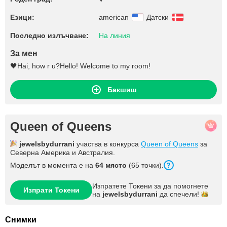
Езици:
american
Датски
Последно излъчване:
На линия
За мен
🖤Hai, how r u?Hello! Welcome to my room!
Бакшиш
Queen of Queens
jewelsbydurrani
участва в конкурса
Queen of Queens
за
Северна Америка и Австралия.
Моделът в момента е на
64 място
(65 точки).
Изпратете Токени за да помогнете
Изпрати Токени
на
jewelsbydurrani
да
спечели!
Снимки