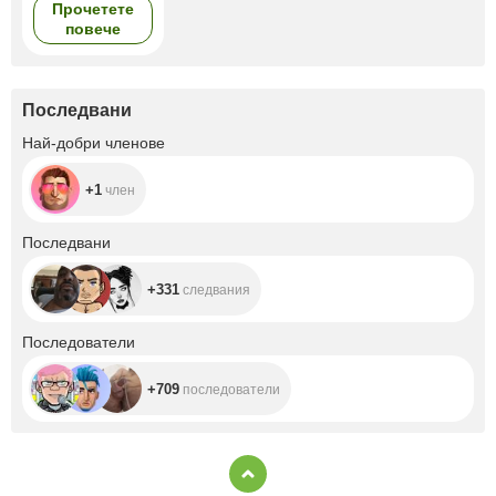
Прочетете
повече
Последвани
+1
Най-добри членове
+1
член
+331
Последвани
+331
следвания
+709
Последователи
+709
последователи