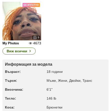
БЕЗПЛАТНО
9
4673
My Photos
Виж всички
Информация за модела
Възраст:
18 години
Търся:
Мъже, Жени, Двойки, Транс
Височина:
6'1"
Тегло:
146 lb
Коса:
Брюнетки