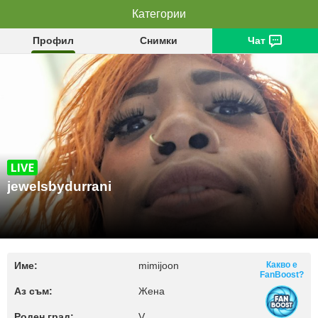
jewelsbydurrani
Категории
Профил
Снимки
Чат
jewelsbydurrani
Име:
mimijoon
Какво е
FanBoost?
Аз съм:
Жена
Роден град:
V