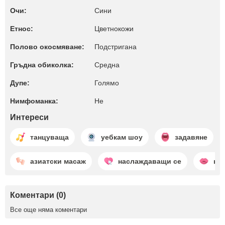
Очи:
Сини
Етнос:
Цветнокожи
Полово окосмяване:
Подстригана
Гръдна обиколка:
Среднa
Дупе:
Голямо
Нимфоманка:
Не
Интереси
танцуваща
уебкам шоу
задавяне
азиатски масаж
наслаждаващи се
це
Коментари (0)
Все още няма коментари