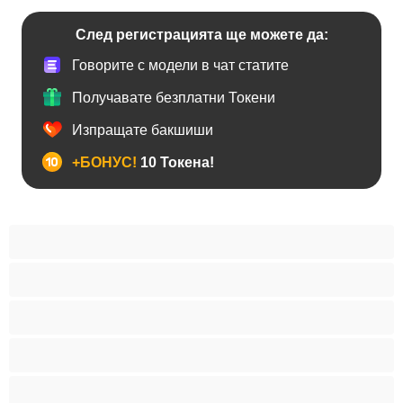
След регистрацията ще можете да:
Говорите с модели в чат статите
Получавате безплатни Токени
Изпращате бакшиши
+БОНУС!
10 Токена!
BDSM
Азиатки
Анален
Арабки
Бабички