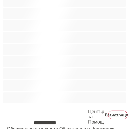
Най-добри за личен чат
Порно звезди
Пушещи жени
Средни гърди
Тийнейджъри 18+
Фетиш
Цветнокожи
Червенокоси
Център
Регистраци
за
Помощ
Oбслужване на клиенти
Обслужване от Консиерж