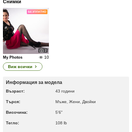
Снимки
БЕЗПЛАТНО
2
10
My Photos
Виж всички
Информация за модела
Възраст:
43 години
Търся:
Мъже, Жени, Двойки
Височина:
5'6"
Тегло:
108 lb