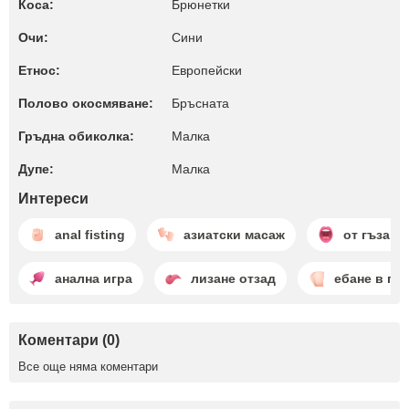
Коса:
Брюнетки
Очи:
Сини
Етнос:
Европейски
Полово окосмяване:
Бръсната
Гръдна обиколка:
Малкa
Дупе:
Малкa
Интереси
anal fisting
азиатски масаж
от гъза в 
анална игра
лизане отзад
ебане в гъз
Коментари (0)
Все още няма коментари