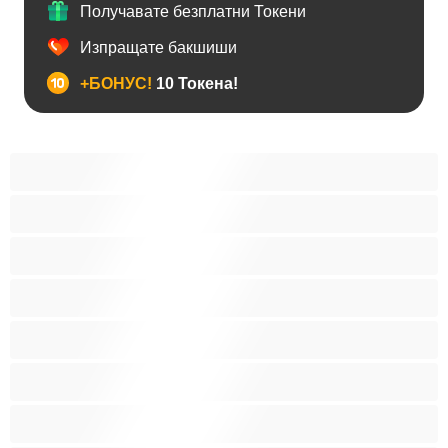
Получавате безплатни Токени
Изпращате бакшиши
+БОНУС!
10 Токена!
BDSM
Азиатки
Анален
Арабки
Бабички
Бели Момичета
Блондинки