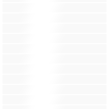
Играчки
Индийки
Колежанки
Космати
Красиви дебелани
Латиноамериканки
Лесбийки
Малки гърди
Мацки
Миньонки
Мускулести