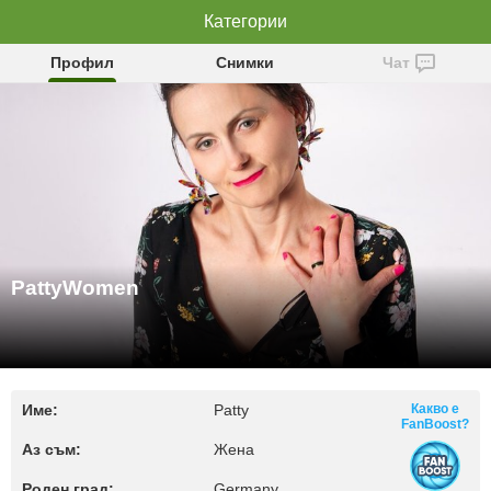
PattyWomen
Категории
Профил
Снимки
Чат
PattyWomen
Име:
Patty
Какво е
FanBoost?
Аз съм:
Жена
Роден град:
Germany