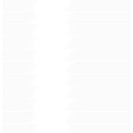
Бременни
Бръснати
Брюнетки
Възрастни
Големи гърди
Големи гърди
Голям задник
Групов секс
Домакини
Женска еякулация
Закръглени