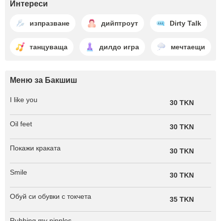
Интереси
изпразване
дийптроут
Dirty Talk
танцуваща
дилдо игра
мечтаещи
Меню за Бакшиш
I like you
30 TKN
Oil feet
30 TKN
Покажи краката
30 TKN
Smile
30 TKN
Обуй си обувки с токчета
35 TKN
Rubbing my nipples