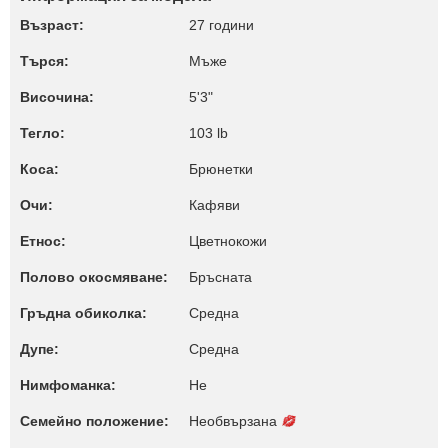
Възраст:
27 години
Търся:
Мъже
Височина:
5'3"
Тегло:
103 lb
Коса:
Брюнетки
Очи:
Кафяви
Етнос:
Цветнокожи
Полово окосмяване:
Бръсната
Гръдна обиколка:
Среднa
Дупе:
Среднa
Нимфоманка:
Не
Семейно положение:
Необвързана