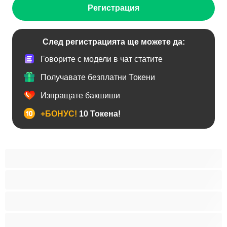
Регистрация
След регистрацията ще можете да:
Говорите с модели в чат статите
Получавате безплатни Токени
Изпращате бакшиши
+БОНУС!
10 Токена!
BDSM
Азиатки
Анален
Арабки