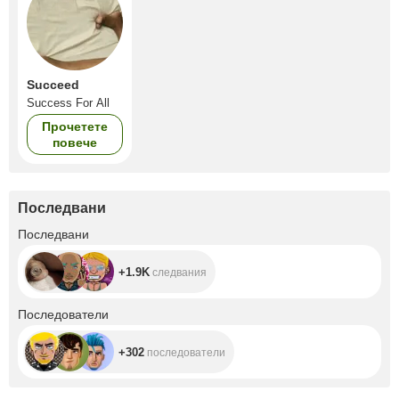
Succeed
Success For All
Прочетете
повече
Последвани
+1.9K
Последвани
+1.9K
следвания
+302
Последователи
+302
последователи