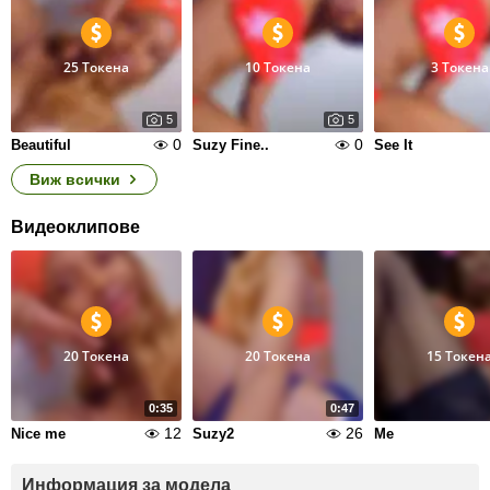
25 Токена
10 Токена
3 Токена
5
5
0
0
Beautiful
Suzy Fine..
See It
Виж всички
Видеоклипове
20 Токена
20 Токена
15 Токен
0:35
0:47
12
26
Nice me
Suzy2
Me
Информация за модела