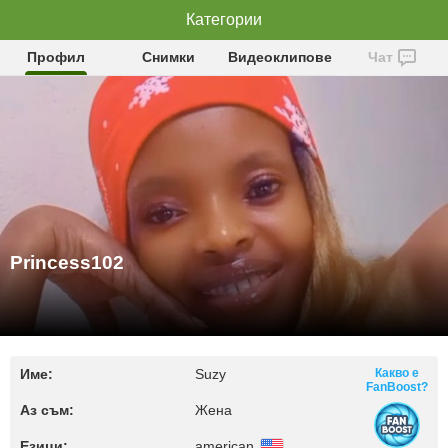
Princess102
Категории
Профил
Снимки
Видеоклипове
Чат
Princess102
Име:
Suzy
Какво е
FanBoost?
Аз съм:
Жена
Езици:
american