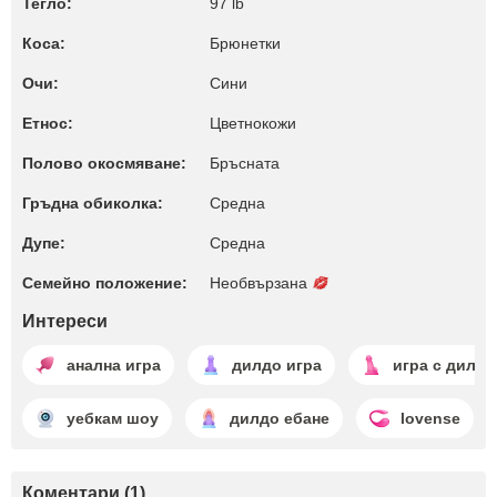
Тегло:
97 lb
Коса:
Брюнетки
Очи:
Сини
Етнос:
Цветнокожи
Полово окосмяване:
Бръсната
Гръдна обиколка:
Среднa
Дупе:
Среднa
Семейно положение:
Необвързана
Интереси
анална игра
дилдо игра
игра с дилдо
уебкам шоу
дилдо ебане
lovense
Коментари (1)