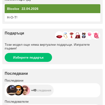
BlooIce
22.04.2026
H-O-T!
Подаръци
Този модел още няма виртуални подаръци. Изпратете
първия!
Изберете подарък
Последвани
+49
Последвани
+49
следвания
+435
Последователи